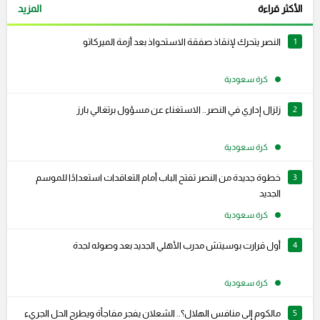
الأكثر قراءة
المزيد
1
النصر يتحرك لإنقاذ صفقة الاستحواذ بعد أزمة الميركاتو
كرة سعودية
2
زلزال إداري في النصر.. الاستغناء عن مسؤول برتغالي بارز
كرة سعودية
3
خطوة جديدة من النصر تفتح الباب أمام التعاقدات استعدادًا للموسم
الجديد
كرة سعودية
4
أول قرارت بوسيتش مدرب الأهلي الجديد بعد وصوله لجدة
كرة سعودية
5
مالكوم إلى منافس الهلال؟.. الشعلان يفجر مفاجأة ويطرح الحل الجريء