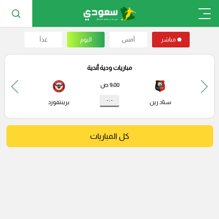
مباشر
أمس
اليوم
غداً
مباريات ودية أندية
9:00 ص
- : -
ستاد رين
برينتفورد
كل المباريات