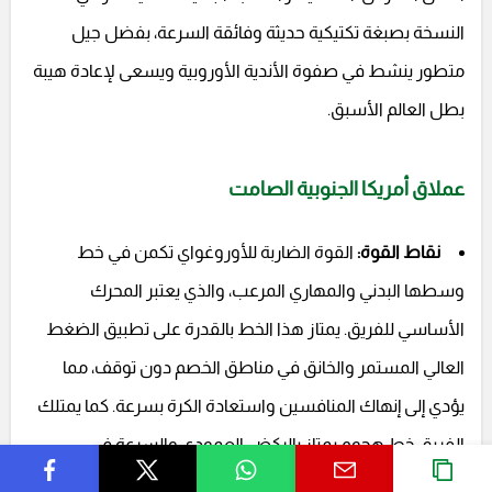
النسخة بصبغة تكتيكية حديثة وفائقة السرعة، بفضل جيل
متطور ينشط في صفوة الأندية الأوروبية ويسعى لإعادة هيبة
بطل العالم الأسبق.
عملاق أمريكا الجنوبية الصامت
نقاط القوة:
القوة الضاربة للأوروغواي تكمن في خط
وسطها البدني والمهاري المرعب، والذي يعتبر المحرك
الأساسي للفريق. يمتاز هذا الخط بالقدرة على تطبيق الضغط
العالي المستمر والخانق في مناطق الخصم دون توقف، مما
يؤدي إلى إنهاك المنافسين واستعادة الكرة بسرعة. كما يمتلك
الفريق خط هجوم يمتاز بالركض العمودي والسرعة في
التحولات، والقدرة على استغلال المساحات المفتوحة بفاعلية