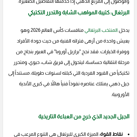
والوصول إلى المربع الذهبي إذا خدمتها التفاصيل الصغيرة.
البرتغال: كتيبة المواهب الشابة والتحرر التكتيكي
يدخل
المنتخب البرتغالي
منافسات كأس العالم 2026 وهو
يعيش واحدة من أزهى فتراته الفنية من حيث جودة الأفراد
ووفرة الخيارات. فقد نجح "برازيل أوروبا" في العبور بنجاح من
مرحلة انتقالية حساسة، ليتحول إلى فريق شاب، حيوي، ومتحرر
تكتيكياً من القيود الفردية التي كبلته لسنوات طويلة، مستنداً إلى
جيل ذهبي يمتلك عناصره نفوذاً فنياً هائلاً في كبرى الأندية
الأوروبية.
الجيل الجديد الذي خرج من العباءة التاريخية
نقاط القوة:
الميزة الكبرى للبرتغال هي التنوع المرعب في