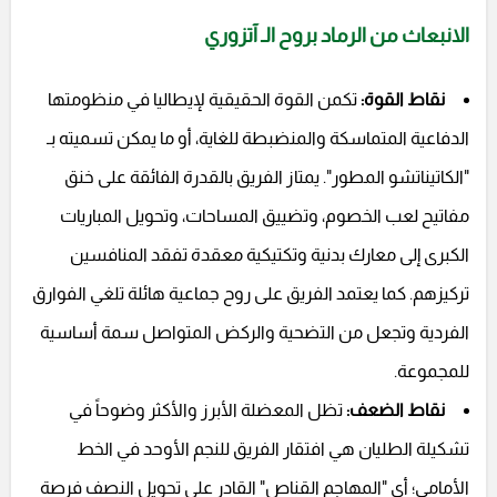
الانبعاث من الرماد بروح الـ آتزوري
نقاط القوة:
تكمن القوة الحقيقية لإيطاليا في منظومتها
الدفاعية المتماسكة والمنضبطة للغاية، أو ما يمكن تسميته بـ
"الكاتيناتشو المطور". يمتاز الفريق بالقدرة الفائقة على خنق
مفاتيح لعب الخصوم، وتضييق المساحات، وتحويل المباريات
الكبرى إلى معارك بدنية وتكتيكية معقدة تفقد المنافسين
تركيزهم. كما يعتمد الفريق على روح جماعية هائلة تلغي الفوارق
الفردية وتجعل من التضحية والركض المتواصل سمة أساسية
للمجموعة.
نقاط الضعف:
تظل المعضلة الأبرز والأكثر وضوحاً في
تشكيلة الطليان هي افتقار الفريق للنجم الأوحد في الخط
الأمامي؛ أي "المهاجم القناص" القادر على تحويل النصف فرصة