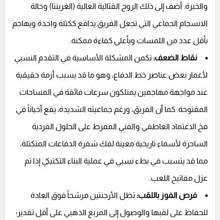
والخبرة. أضف إلى ذلك الروح القتالية العالية (الغرينتا) وحالة
الانسجام الجماعي التي تجعل الفريق يدافع ككتلة واحدة ويهاجم
بأقل عدد من اللمسات وبأعلى كفاءة ممكنة.
نقاط الضعف:
تكمن المشكلة الأساسية في التقدم النسبي
لأعمار بعض عناصر خط الدفاع، وهو ما قد يسبب أزمة حقيقية
عند مواجهة مهاجمين يمتلكون سرعات فائقة في المساحات
المفتوحة. كما أن الفريق، ورغم جماعيته الشديدة، يقع أحياناً في
فخ الاعتماد العاطفي والفني المفرط على الحلول الفردية
الساحرة لأسماء تاريخية معينة لفك شفرة الدفاعات المتكتلة،
مما قد يتسبب في بطء نسبي في عملية البناء التكتيكي إذا تم
عزل مفاتيح اللعب.
فرص الفوز باللقب:
تظل الأرجنتين مرشحاً فوق العادة
للحفاظ على لقبها والوصول إلى المربع الذهبي على أقل تقدير؛