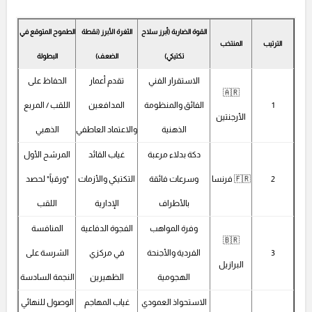
القوة الضاربة (أبرز سلاح
الثغرة الأبرز (نقطة
الطموح المتوقع في
الترتيب
المنتخب
تكتيكي)
الضعف)
البطولة
الاستقرار الفني
تقدم أعمار
الحفاظ على
🇦🇷
1
الفائق والمنظومة
المدافعين
اللقب / المربع
الأرجنتين
الذهنية
والاعتماد العاطفي
الذهبي
دكة بدلاء مرعبة
غياب القائد
المرشح الأول
2
🇫🇷 فرنسا
وسرعات فائقة
التكتيكي والأزمات
"ورقياً" لحصد
بالأطراف
الإدارية
اللقب
وفرة المواهب
الفجوة الدفاعية
المنافسة
🇧🇷
3
الفردية والأجنحة
في مركزي
الشرسة على
البرازيل
الهجومية
الظهيرين
النجمة السادسة
الاستحواذ العمودي
غياب المهاجم
الوصول للنهائي