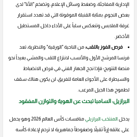
الإدارية المفاجئة، وضغط وسائل الإعلام، وتضخم "الأنا" لدى
بعض النجوم، بمثابة القنبلة الموقوتة التي قد تهدد استقرار
غرفة الملابس وتنعكس سلباً على الأداء داخل المستطيل
الأخضر.
فرص الفوز باللقب:
من الناحية "الورقية" والنظرية، تعد
فرنسا المرشح الأول والأنسب لانتزاع اللقب والمشي بعيداً نحو
منصة التتويج؛ فإذا نجح الجهاز الفني في فرض الانضباط
والسيطرة على الأجواء العامة للفريق، لن يكون هناك سقف
لطموح هذا الجيل المرعب.
البرازيل: السامبا تبحث عن الهوية والتوازن المفقود
يدخل
المنتخب البرازيلي
منافسات كأس العالم 2026 وهو يحمل
على عاتقه إرثاً ثقيلاً وضغوطاً جماهيرية لا ترحم لإعادة كأسه