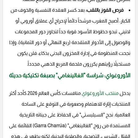
فرص الفوز باللقب:
بعد كسر العقدة النفسية والخوف من
الكبار، أصبح المغرب مرشحاً دائماً لإحراج أي عملاق أوروبي أو
لاتيني. تبدو حظوظ الأسود قوية جداً لتجاوز دور المجموعات
والوصول إلى الأدوار المتقدمة (ربع النهائي أو دور الثمانية)، وإذا
نجحت المنظومة في إدارة المخزون البدني بذكاء، فلن يكون
مستحيلاً رؤيتهم يكررون ملحمة المربع الذهبي مجدداً.
الأوروغواي: شراسة "الغالينغامي" بصبغة تكتيكية حديثة
يدخل
منتخب الأوروغواي
منافسات كأس العالم 2026 كأحد أكثر
المنتخبات إثارة للاهتمام وصعوبة في التوقع على الساحة
العالمية. نجح "السيليستي" في الحفاظ على جيناته التاريخية
المستمدة من روح "الغالينغامي" (Garra Charrúa) القائمة على
القتال الشرس، التضحية، والصلابة البدنية، لكنه يظهر في هذه