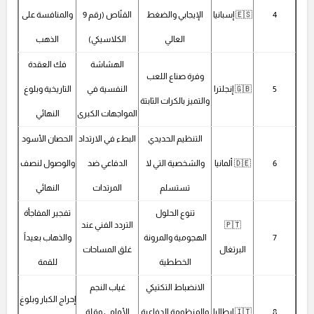
4
🇪🇸 إسبانيا
الإيجابي والضغط
القنّاص (رقم 9
والمنافسة على
العالي
الكلاسيكي)
الذهب
الهشاشة
فك العقدة
وفرة صناع اللعب
5
🇬🇧 إنجلترا
النفسية في
التاريخية وبلوغ
والتميز بالكرات الثابتة
المواجهات الكبرى
النهائي
التنظيم الحديدي
البطء في الارتداد
الحصان الأسود
6
🇩🇪 ألمانيا
والشخصية التي لا
الدفاعي ضد
والوصول لنصف
تستسلم
المرتدات
النهائي
تنوع الحلول
تفجير المفاجأة
🇵🇹
التردد الفني عند
7
الهجومية والمرونة
والذهاب بعيداً
البرتغال
غلق المساحات
الخططية
للقمة
الانضباط التكتيكي
غياب النجم
إحراج الكبار وبلوغ
8
🇮🇹 إيطاليا
والمنظومة الدفاعية
الأمامي وقلة