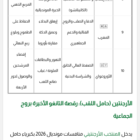
المربع الذهبي
(الكاتيناتشو)
الخبرة المونديالية
الدفاع الصلب والروح
إرهاق البدلاء
الحفاظ على
🇲🇦
9
القتالية والدعم
وعمق الدكة
الطموح وبلوغ
المغرب
الجماهيري
مقارنة بأوروبا
ربع النهائي
إقصاء
التهور والبطاقات
🇺🇾
الضغط العالي الخانق
المرشحين
10
الملونة / غياب
الأوروغواي
والشراسة البدنية
والوصول لدور
صانع اللعب
الأربعة
الأرجنتين (حامل اللقب): رقصة التانغو الأخيرة بروح
الجماعية
يدخل
المنتخب الأرجنتيني
منافسات مونديال 2026 بكبرياء حامل