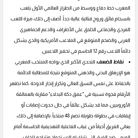
المغرب خط دفاع ووسط من الطراز العالمي الأول يلعب
بانسجام فائق وروح قتالية عالية جداً. أضف إلى ذلك، ميزة اللعب
الفردي والجماعي الخلاق على الأطراف، والدعم الجماهيري
العربي والضخم المتوقع في الملاعب الأمريكية والذي يشكل
دائماً اللاعب رقم 12 الحاسم في تحفيز اللاعبين.
نقاط الضعف:
التحدي الأكبر الذي يواجه المنتخب المغربي
هو الإرهاق البدني والذهني المتوقع نتيجة للمطالبة الدائمة
بالحفاظ على نفس النسق العالي وتكرار إنجاز الدوحة. كما تظهر
الأرقام فجوة نسبية في "عمق دكة البدلاء" مقارنة بالعمالقة
الأوروبيين، مما قد يشكل عائقاً في حال حدوث إصابات أو
إيقافات في بطولة طويلة تضم 48 منتخباً. بالإضافة إلى ذلك،
يعاني الفريق أحياناً من غياب الفاعلية التهديفية الحاسمة أمام
المرمى ضد الفرق التي تترك له الاستحواذ وتتراجع للخلف.