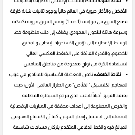
نقاط القوة:
يمتلك المنتخب الإسباني الأطراف الهجومية
الأفضل والأكثر حيوية في العالم حالياً بوجود ثنائيات شابة خارقة
تصنع الفارق في مواقف (1 ضد 1) وتمنح الفريق مرونة تكتيكية
وسرعة هائلة للتحول العمودي. يضاف إلى ذلك منظومة خط
الوسط الإعجازية التي تؤمن الاستحواذ الإيجابي والمخنق
للخصوم، والقدرة الفائقة على الضغط العكسي العالي
لاستعادة الكرة في ثوانٍ معدودة من مناطق المنافس.
نقاط الضعف:
تكمن المعضلة الأساسية للماتادور في غياب
المهاجم الكلاسيكي "القنّاص" من الطراز العالمي الأول؛ حيث
يفتقد الفريق أحياناً للاعب الذي يترجم السيطرة المطلقة
والفرص المصنوعة إلى أهداف محققة في المباريات الإقصائية
المقفلة التي لا تحتمل إهدار الفرص. كما أن الاندفاع الهجومي
المبالغ فيه والخط الدفاعي المتقدم يتركان مساحات شاسعة