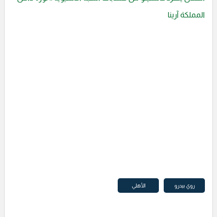
المملكة آرينا
روي بيدرو
الأهلي