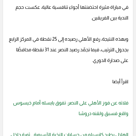
في مباراة مثيرة احتضنتها أجواء تنافسية عالية، عكست حجم
الندية بين الفريقين.
وبهذه النتيجة، رفع الأهلي رصيده إلى 25 نقطة في المركز الرابع
بجدول الترتيب، فيما تجمّد رصيد النصر عند 31 نقطة محافظًا
على صدارة الدوري.
اقرأ أيضا
فلاته عن فوز الأهلي على النصر: تفوق يايسله أمام خيسوس
واقع فسبق ولقنه دروسًا
الهلال يطرد كانسيلو من حسابات النخبة الآسيوية .. ثورة داخل