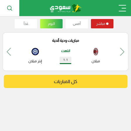
مباشر
أمس
اليوم
غداً
مباريات ودية أندية
انتهت
1 : 1
ميلان
إنتر ميلان
كل المباريات