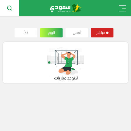
مباشر
أمس
اليوم
غداً