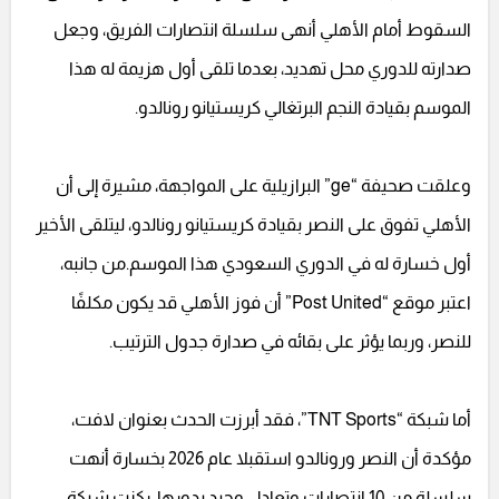
السقوط أمام الأهلي أنهى سلسلة انتصارات الفريق، وجعل
صدارته للدوري محل تهديد، بعدما تلقى أول هزيمة له هذا
الموسم بقيادة النجم البرتغالي كريستيانو رونالدو.
وعلقت صحيفة “ge” البرازيلية على المواجهة، مشيرة إلى أن
الأهلي تفوق على النصر بقيادة كريستيانو رونالدو، ليتلقى الأخير
أول خسارة له في الدوري السعودي هذا الموسم.من جانبه،
اعتبر موقع “Post United” أن فوز الأهلي قد يكون مكلفًا
للنصر، وربما يؤثر على بقائه في صدارة جدول الترتيب.
أما شبكة “TNT Sports”، فقد أبرزت الحدث بعنوان لافت،
مؤكدة أن النصر ورونالدو استقبلا عام 2026 بخسارة أنهت
سلسلة من 10 انتصارات وتعادل وحيد.بدورها، ركزت شبكة