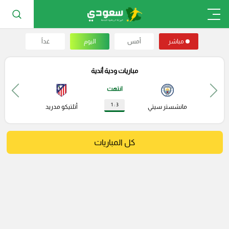
مباشر
أمس
اليوم
غداً
مباريات ودية أندية
انتهت
3 : 1
مانشستر سيتي
أتلتيكو مدريد
كل المباريات