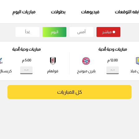
قه التوقعات
فيديوهات
بطولات
مباريات اليوم
مباشر
أمس
اليوم
غداً
مباريات ودية أندية
مباريات ودية أندية
12:00 م
5:00 م
- : -
- : -
 فيلا
بايرن ميونيخ
فولهام
كريستال
كل المباريات