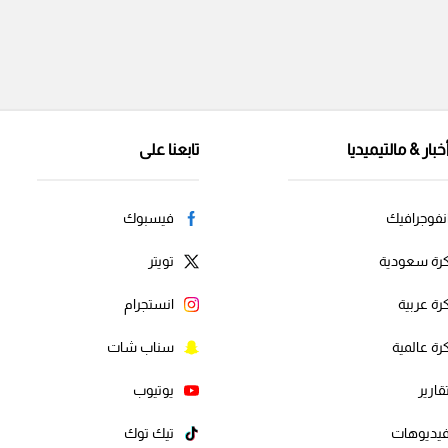
خبار & مالتيميديا
تابعنا على
نفوجرافيك
فيسبوك
رة سعودية
تويتر
رة عربية
انستجرام
رة عالمية
سناب شات
قارير
يوتيوب
يديوهات
تيك توك