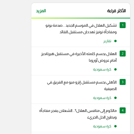
الأكثر قراءة
المزيد
1
تشكيل الهلال في الموسم الجديد .. صدمة بونو
ومفاجأة نونيز تهددان مستقبل القائد
تقارير
2
الهلال يحسم كلمته الأخيرة في مستقبل هيرنانديز
أمام عروض أوروبا
كرة سعودية
3
الأهلي يحسم مستقبل إنزو ميو مع الفريق في
الصيفية
كرة سعودية
4
مالكوم إلى منافس الهلال؟.. الشعلان يفجر مفاجأة
رام
سناب شات
ويطرح الحل الجريء
كرة سعودية