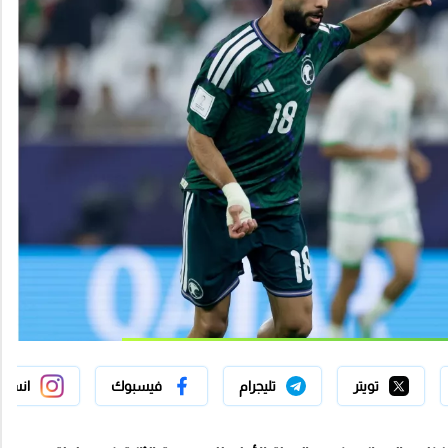
تويتر
تليجرام
فيسبوك
انستج