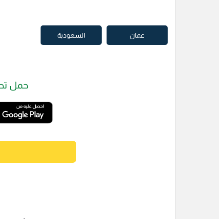
عمان
السعودية
حمل تط