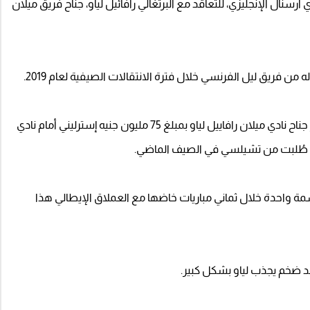
نال الإنجليزي، للتعاقد مع البرتغالي رافائيل لياو، جناح فريق ميلان
ن فريق ليل الفرنسي خلال فترة الانتقالات الصيفية لعام 2019.
وبحسب ما ذكرته شبكة Caughtoffside، تم تحديد سعر جناح نادي ميلان رافاييل لياو بمبلغ 75 مليون جنيه إسترليني أمام نادي
ة واحدة خلال ثماني مباريات خاضها مع العملاق الإيطالي هذا
عقد ضخم يجذب لياو بشكل كبير.