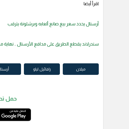
اقرأ أيضا
أرسنال يحدد سعر بيع صانع ألعابه وبرشلونة يترقب
سندرلاند يقطع الطريق على مدافع الأرسنال .. نهاية مبا
ميلان
رافائيل لياو
أرسنا
حمل تط