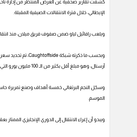
كشفت تقارير صحفية عن العرض المنتظر من إدارة نادي أرس
الإيطالي، خلال فترة الانتقالات الصيفية المقبلة.
ويلعب رافائيل لياو ضمن صفوف فريق ميلان، منذ انتقاله م
آرسنال، وهو مبلغ أقل بكثير من الـ 100 مليون يورو التي طُلبت من تشيلسي في الصيف الماضي.
وسجّل النجم البرتغالي خمسة أهداف وصنع تمريرة حاسم
الموسم.
ويبدو أن إغراء الانتقال إلى الدوري الإنجليزي الممتاز ب