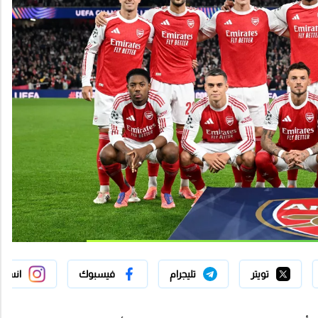
تويتر
تليجرام
فيسبوك
انستج