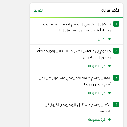
الأكثر قراءة
المزيد
1
تشكيل الهلال في الموسم الجديد .. صدمة بونو
ومفاجأة نونيز تهددان مستقبل القائد
تقارير
2
مالكوم إلى منافس الهلال؟.. الشعلان يفجر مفاجأة
ويطرح الحل الجريء
كرة سعودية
3
الهلال يحسم كلمته الأخيرة في مستقبل هيرنانديز
أمام عروض أوروبا
كرة سعودية
4
الأهلي يحسم مستقبل إنزو ميو مع الفريق في
رام
سناب شات
الصيفية
كرة سعودية