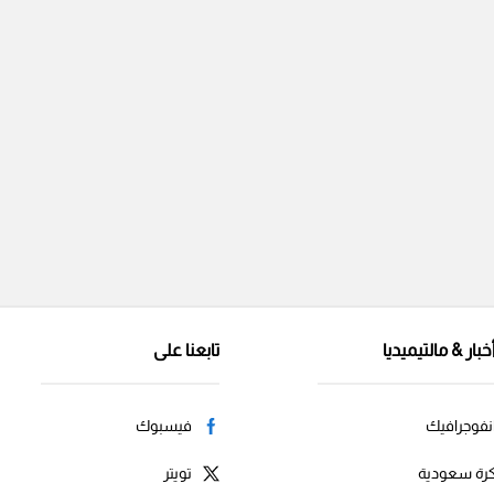
خبار & مالتيميديا
تابعنا على
نفوجرافيك
فيسبوك
رة سعودية
تويتر