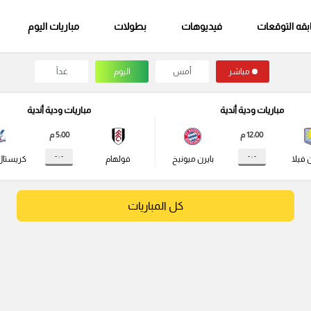
قه التوقعات
فيديوهات
بطولات
مباريات اليوم
مباشر
أمس
اليوم
غداً
مباريات ودية أندية
مباريات ودية أندية
12:00 م
5:00 م
- : -
- : -
 فيلا
بايرن ميونيخ
فولهام
كريستال
كل المباريات