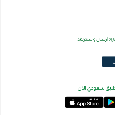
راة أرسنال و سندرلاند
ل
بيق سعودي الآن