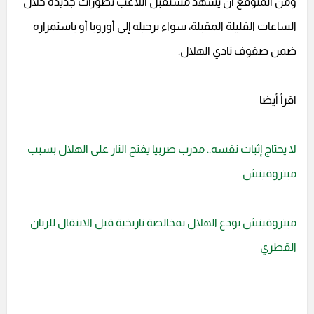
ومن المتوقع أن يشهد مستقبل اللاعب تطورات جديدة خلال
الساعات القليلة المقبلة، سواء برحيله إلى أوروبا أو باستمراره
ضمن صفوف نادي الهلال.
اقرأ أيضا
لا يحتاج إثبات نفسه.. مدرب صربيا يفتح النار على الهلال بسبب
ميتروفيتش
ميتروفيتش يودع الهلال بمخالصة تاريخية قبل الانتقال للريان
القطري