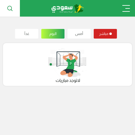
مباشر
أمس
اليوم
غداً