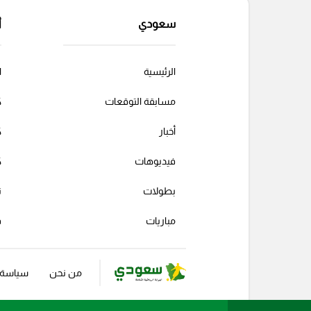
سعودي
أ
الرئيسية
ا
مسابقة التوقعات
ك
أخبار
ك
فيديوهات
ك
بطولات
ت
مباريات
ف
من نحن
سياسة ا