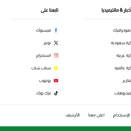
خبار & مالتيميديا
تابعنا على
نفوجرافيك
فيسبوك
رة سعودية
تويتر
رة عربية
انستجرام
رة عالمية
سناب شات
قارير
يوتيوب
يديوهات
تيك توك
لإستخدام
اعلن معنا
الأرشيف