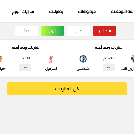
قه التوقعات
فيديوهات
بطولات
مباريات اليوم
مباشر
أمس
اليوم
غداً
مباريات ودية أندية
مباريات ودية أندية
12:00 م
1:30 م
- : -
- : -
جوهور دارول تاكزيم
تشيلسي
ليفربول
مونا
كل المباريات