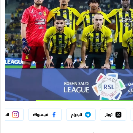
تويتر
تليجرام
فيسبوك
انستج