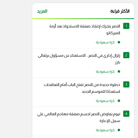
الأكثر قراءة
المزيد
1
النصر يتحرك لإنقاذ صفقة الاستحواذ بعد أزمة
الميركاتو
كرة سعودية
2
زلزال إداري في النصر.. الاستغناء عن مسؤول برتغالي
بارز
كرة سعودية
3
خطوة جديدة من النصر تفتح الباب أمام التعاقدات
استعدادًا للموسم الجديد
كرة سعودية
4
نيوم يفاوض النصر لحسم صفقة مهاجم العالمي علي
رام
سناب شات
سبيل الإعارة
كرة سعودية