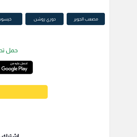
مصعب الجوير
دوري روشن
خيسو
حمل تط
اشترك فى