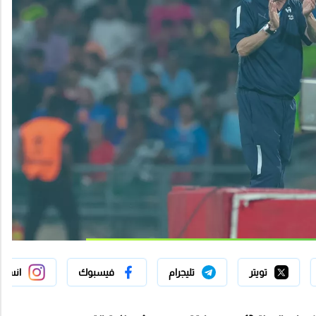
تويتر
تليجرام
فيسبوك
انستج