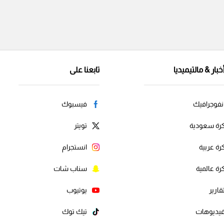
خبار & مالتيميديا
تابعنا على
نفوجرافيك
فيسبوك
رة سعودية
تويتر
رة عربية
انستجرام
رة عالمية
سناب شات
قارير
يوتيوب
يديوهات
تيك توك