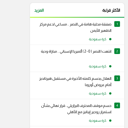
الأكثر قراءة
المزيد
1
صفقة محلية هامة في النصر .. مساعي لدعم مركز
الظهير الأيمن
كرة سعودية
2
انتهت| النصر ( 0 - 2 ) ألميريا الإسباني .. مباراة ودية
كرة سعودية
3
الهلال يحسم كلمته الأخيرة في مستقبل هيرنانديز
أمام عروض أوروبا
كرة سعودية
4
حسم موقف المحترف البرازيلي.. قرار نهائي بشأن
رام
سناب شات
استمرار روجير إيبانيز مع الأهلي
كرة سعودية