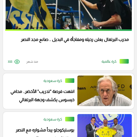
مدرب البرتغال يعلن رحيله ومفاجأة في البديل .. صانع مجد النصر
كرة عالمية
منذ شهر
388
كرة سعودية
انتهت فرصة "تدريب" الأخضر.. محامي
خيسوس يكشف وجهة البرتغالي
المقبلة
كرة سعودية
بوستيكوجلو يبدأ مشواره مع النصر