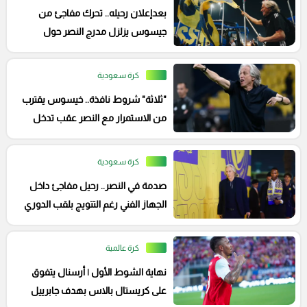
بعدإعلان رحيله.. تحرك مفاجئ من
جيسوس يزلزل مدرج النصر حول
مستقبله
كرة سعودية
"ثلاثة" شروط نافذة.. خيسوس يقترب
من الاستمرار مع النصر عقب تدخل
رونالدو
كرة سعودية
صدمة في النصر.. رحيل مفاجئ داخل
الجهاز الفني رغم التتويج بلقب الدوري
كرة عالمية
نهاية الشوط الأول | أرسنال يتفوق
على كريستال بالاس بهدف جابرييل