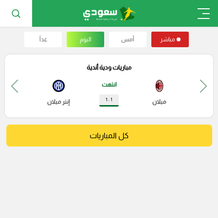
مباشر
أمس
اليوم
غداً
مباريات ودية أندية
انتهت
1 : 1
ميلان
إنتر ميلان
كل المباريات