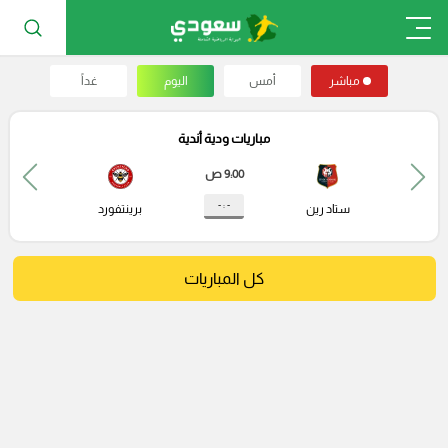
مباشر
أمس
اليوم
غداً
مباريات ودية أندية
9:00 ص
- : -
ستاد رين
برينتفورد
كل المباريات