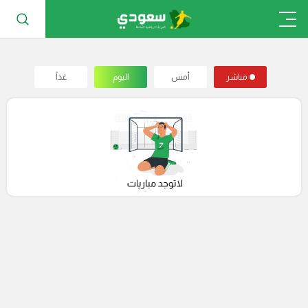
مباشر
أمس
اليوم
غداً