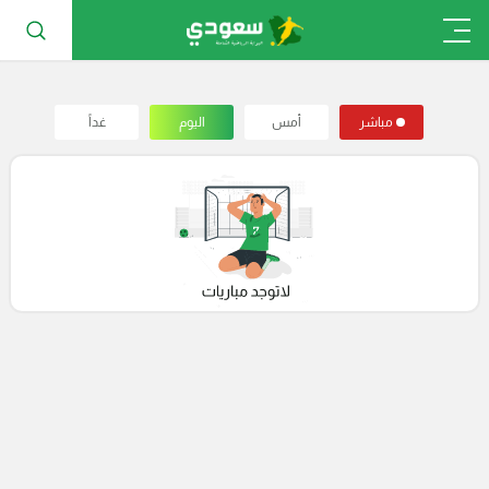
مباشر
أمس
اليوم
غداً