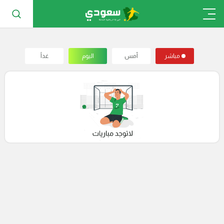
مباشر
أمس
اليوم
غداً