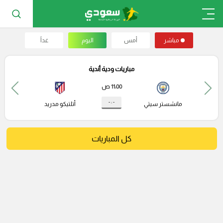
مباشر
أمس
اليوم
غداً
مباريات ودية أندية
11:00 ص
- : -
مانشستر سيتي
أتلتيكو مدريد
كل المباريات