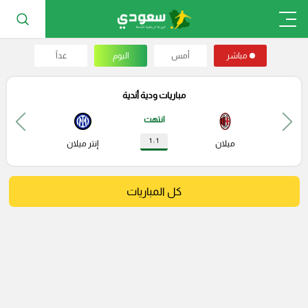
مباشر
أمس
اليوم
غداً
مباريات ودية أندية
انتهت
1 : 1
ميلان
إنتر ميلان
كل المباريات