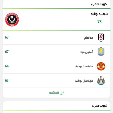
كروت صفراء
شيفيلد يونايتد
73
67
فولهام
67
أستون فيلا
64
مانشستر يونايتد
63
نيوكاسل يونايتد
كل القائمة
كروت حمراء