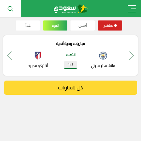
مباشر
أمس
اليوم
غداً
مباريات ودية أندية
انتهت
3 : 1
مانشستر سيتي
أتلتيكو مدريد
كل المباريات