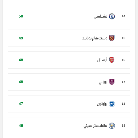
تشيلسي
50
14
وست هام يونايتد
49
15
أرسنال
48
16
بيرنلي
48
17
برايتون
47
18
مانشستر سيتي
46
19