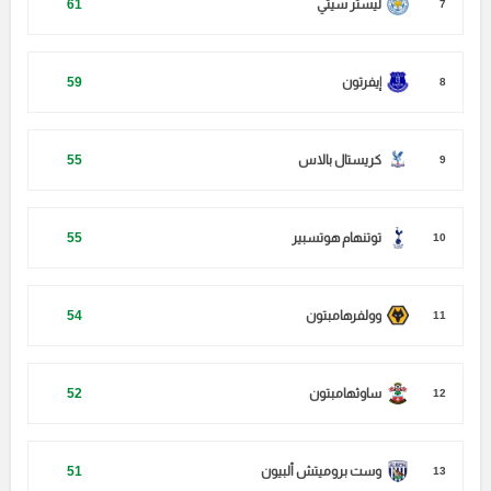
ليستر سيتي
61
7
إيفرتون
59
8
كريستال بالاس
55
9
توتنهام هوتسبير
55
10
وولفرهامبتون
54
11
ساوثهامبتون
52
12
وست بروميتش ألبيون
51
13