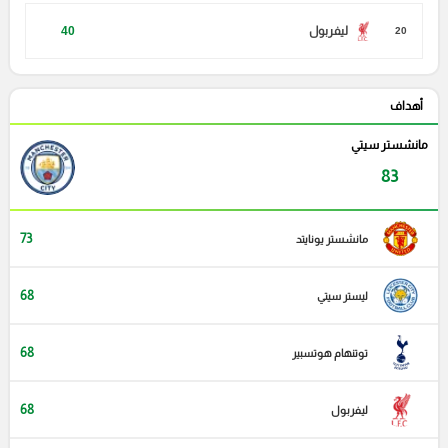
ليفربول
40
20
أهداف
مانشستر سيتي
83
73
مانشستر يونايتد
68
ليستر سيتي
68
توتنهام هوتسبير
68
ليفربول