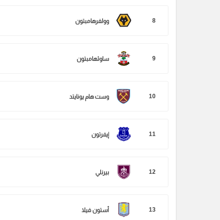
8
وولفرهامبتون
9
ساوثهامبتون
10
وست هام يونايتد
11
إيفرتون
12
بيرنلي
13
أستون فيلا