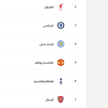
2
ليفربول
3
تشيلسي
4
ليستر سيتي
5
مانشستر يونايتد
6
توتنهام هوتسبير
7
أرسنال