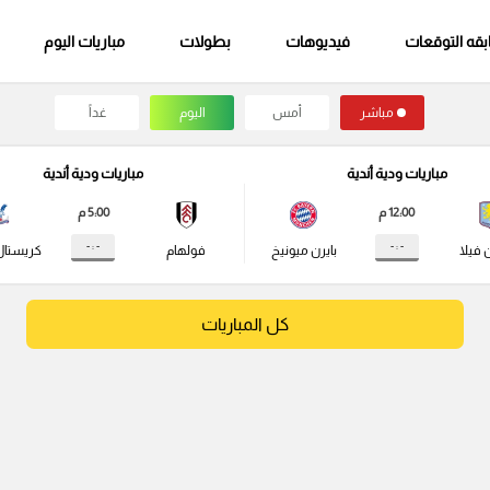
قه التوقعات
فيديوهات
بطولات
مباريات اليوم
مباشر
أمس
اليوم
غداً
مباريات ودية أندية
مباريات ودية أندية
12:00 م
5:00 م
- : -
- : -
 فيلا
بايرن ميونيخ
فولهام
كريستال
كل المباريات