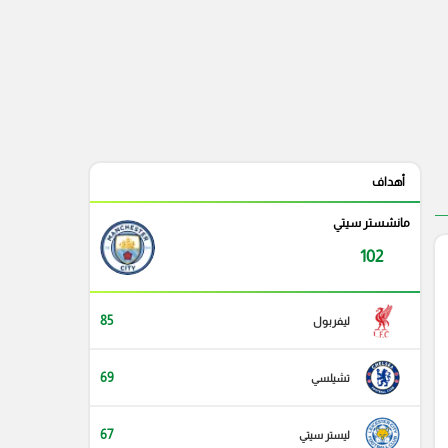
أهداف
مانشستر سيتي
102
85
ليفربول
69
تشيلسي
67
ليستر سيتي