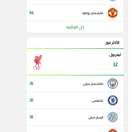
66
مانشستر يونايتد
كل القائمة
الأكثر فوز
ليفربول
32
26
مانشستر سيتي
20
تشيلسي
18
ليستر سيتي