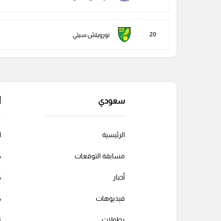
20
نورويتش سيتي
سعودي
أ
الرئيسية
ا
مسابقة التوقعات
ك
أخبار
ك
فيديوهات
ك
بطولات
ت