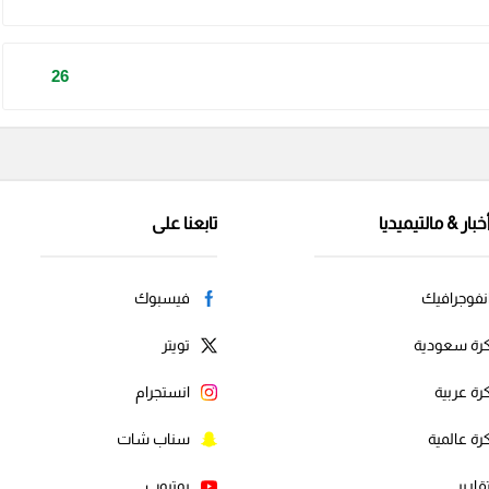
26
خبار & مالتيميديا
تابعنا على
نفوجرافيك
فيسبوك
رة سعودية
تويتر
رة عربية
انستجرام
رة عالمية
سناب شات
قارير
يوتيوب