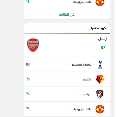
18
مانشستر يونايتد
كل القائمة
كروت صفراء
أرسنال
87
83
توتنهام هوتسبير
78
واتفورد
76
بورنموث
73
مانشستر يونايتد