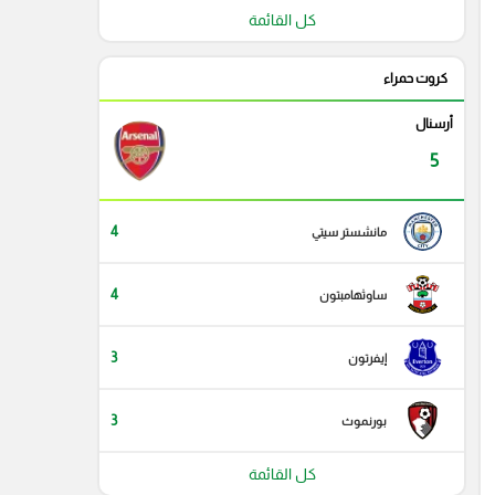
كل القائمة
كروت حمراء
أرسنال
5
4
مانشستر سيتي
4
ساوثهامبتون
3
إيفرتون
3
بورنموث
كل القائمة