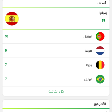
أهداف
إسبانيا
13
10
البرتغال
9
هولندا
7
بلجيكا
7
البرازيل
كل القائمة
الأكثر فوز