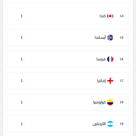
كندا
1
14
أيسلندا
1
15
فرنسا
1
16
إنجلترا
1
17
كولومبيا
1
18
الأرجنتين
1
19