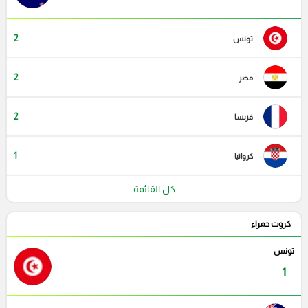
2
تونس
2
مصر
2
فرنسا
1
كرواتيا
كل القائمة
كروت حمراء
تونس
1