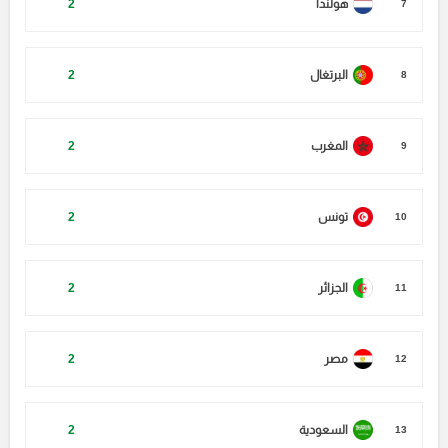
هولندا
2
7
البرتغال
2
8
المغرب
2
9
تونس
2
10
الجزائر
2
11
مصر
2
12
السعودية
2
13