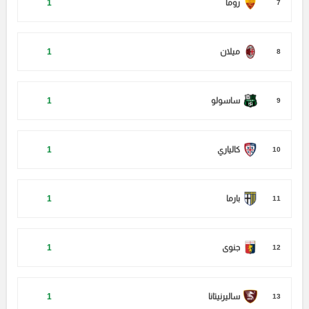
روما
1
7
ميلان
1
8
ساسولو
1
9
كالياري
1
10
بارما
1
11
جنوى
1
12
ساليرنيتانا
1
13