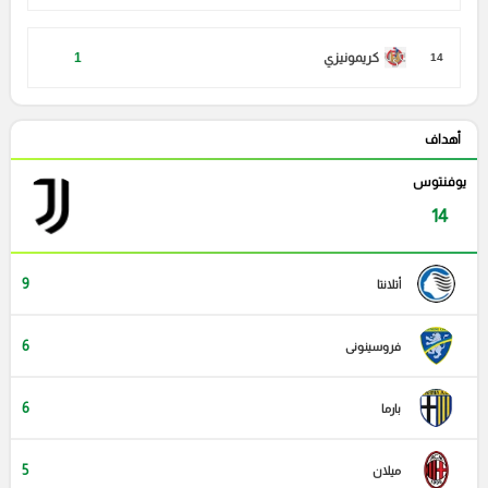
كريمونيزي
1
14
أهداف
يوفنتوس
14
9
أتلانتا
6
فروسينونى
6
بارما
5
ميلان