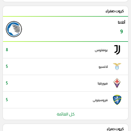
كروت صفراء
أتلانتا
9
8
يوفنتوس
5
لاتسيو
5
فيورنتينا
5
فروسينونى
كل القائمة
كروت حمراء