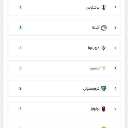
يوفنتوس
4
1
أتلانتا
3
2
فيورنتينا
3
3
لاتسيو
3
4
فروسينونى
2
5
بولونيا
2
6