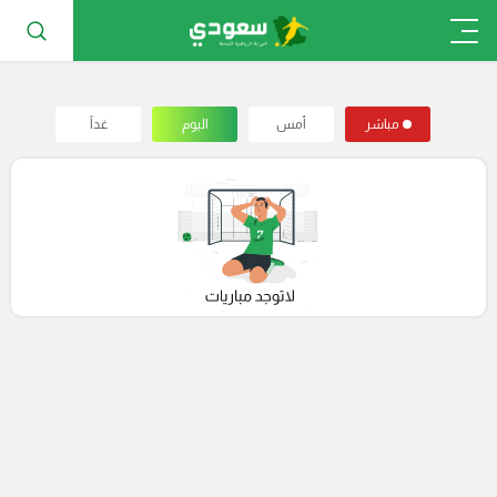
مباشر
أمس
اليوم
غداً