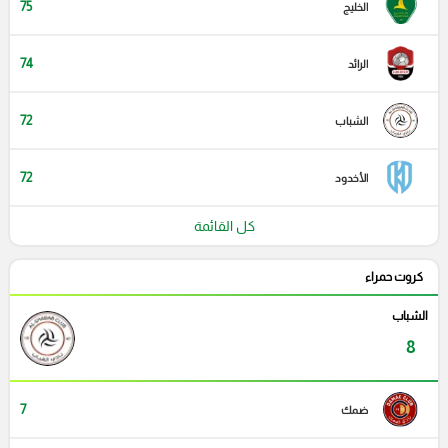
75
الخليج
74
الرائد
72
الشباب
72
الأخدود
كل القائمة
كروت حمراء
الشباب
8
7
ضمك