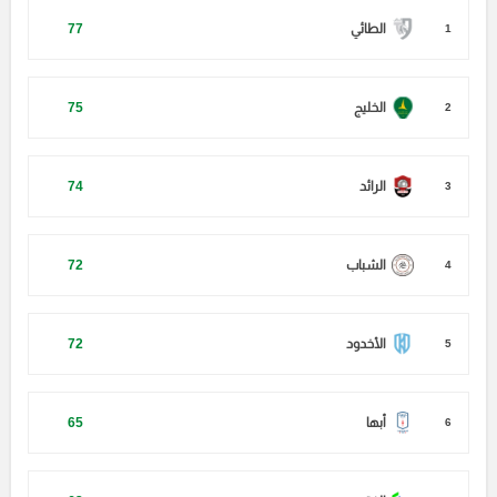
الطائي
77
1
الخليج
75
2
الرائد
74
3
الشباب
72
4
الأخدود
72
5
أبها
65
6