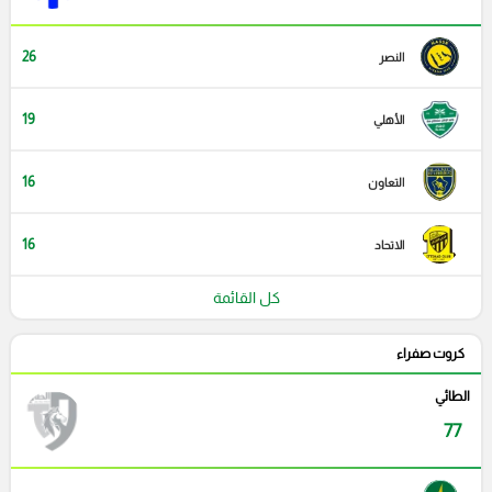
26
النصر
19
الأهلي
16
التعاون
16
الاتحاد
كل القائمة
كروت صفراء
الطائي
77