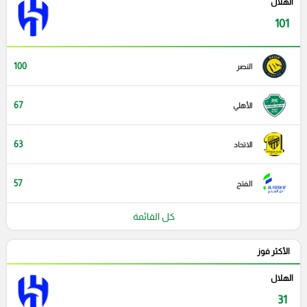
الهلال
101
100
النصر
67
الأهلي
63
الاتحاد
57
الفتح
كل القائمة
الأكثر فوز
الهلال
31