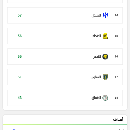
الهلال
57
14
الاتحاد
56
15
النصر
55
16
التعاون
51
17
الاتفاق
43
18
أهداف