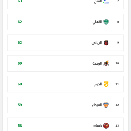
الفتح
63
7
الأهلي
62
8
الرياض
62
9
الوحدة
60
10
الحزم
60
11
الفيحاء
59
12
ضمك
58
13