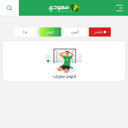
مباشر
أمس
اليوم
غداً