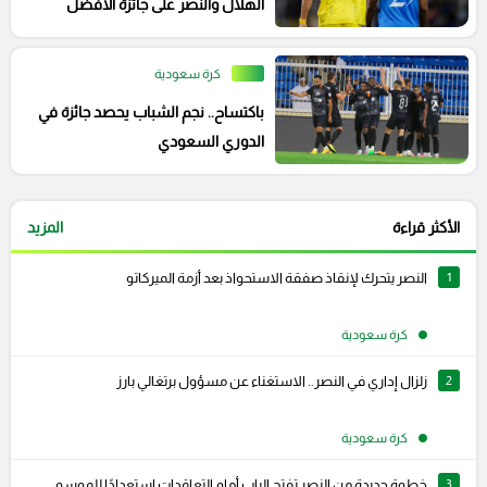
الهلال والنصر على جائزة الأفضل
كرة سعودية
باكتساح.. نجم الشباب يحصد جائزة في
الدوري السعودي
الأكثر قراءة
المزيد
1
النصر يتحرك لإنقاذ صفقة الاستحواذ بعد أزمة الميركاتو
كرة سعودية
2
زلزال إداري في النصر.. الاستغناء عن مسؤول برتغالي بارز
كرة سعودية
3
خطوة جديدة من النصر تفتح الباب أمام التعاقدات استعدادًا للموسم