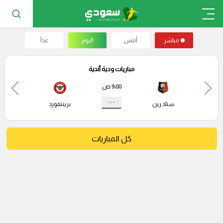
مباشر
أمس
اليوم
غداً
مباريات ودية أندية
9:00 ص
- : -
ستاد رين
برينتفورد
كل المباريات