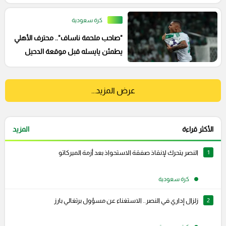
كرة سعودية
"صاحب ملحمة ناساف".. محترف الأهلي
يطمئن يايسله قبل موقعة الدحيل
الآسيوية
عرض المزيد...
الأكثر قراءة
المزيد
1
النصر يتحرك لإنقاذ صفقة الاستحواذ بعد أزمة الميركاتو
كرة سعودية
2
زلزال إداري في النصر.. الاستغناء عن مسؤول برتغالي بارز