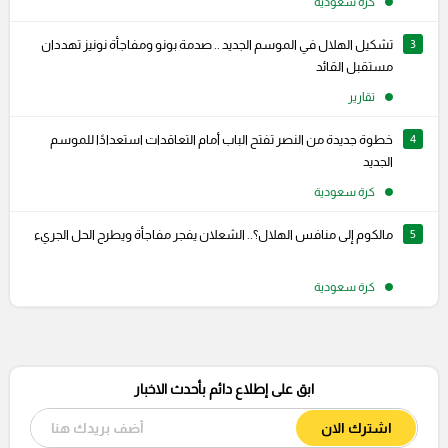
كرة سعودية
3
تشكيل الهلال في الموسم الجديد .. صدمة بونو ومفاجأة نونيز تهددان
مستقبل القائد
تقارير
4
خطوة جديدة من النصر تفتح الباب أمام التعاقدات استعدادًا للموسم
الجديد
كرة سعودية
5
مالكوم إلى منافس الهلال؟.. الشعلان يفجر مفاجأة ويطرح الحل الجريء
كرة سعودية
ابق على إطلاع دائم بأحدث الاخبار
اشترك الان