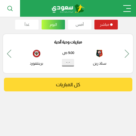
مباشر
أمس
اليوم
غداً
مباريات ودية أندية
9:00 ص
- : -
ستاد رين
برينتفورد
كل المباريات