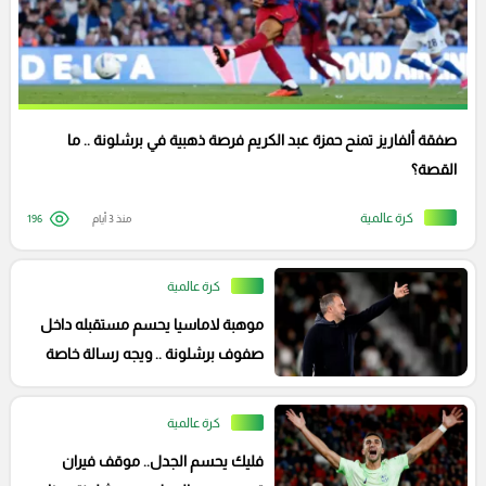
صفقة ألفاريز تمنح حمزة عبد الكريم فرصة ذهبية في برشلونة .. ما
القصة؟
كرة عالمية
منذ 3 أيام
196
كرة عالمية
موهبة لاماسيا يحسم مستقبله داخل
صفوف برشلونة .. ويجه رسالة خاصة
لفليك
كرة عالمية
فليك يحسم الجدل.. موقف فيران