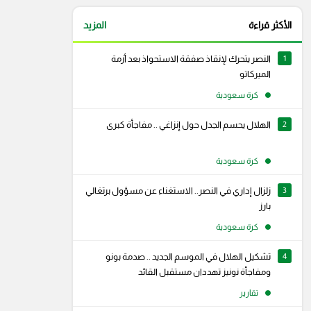
الأكثر قراءة
المزيد
1
النصر يتحرك لإنقاذ صفقة الاستحواذ بعد أزمة
الميركاتو
كرة سعودية
2
الهلال يحسم الجدل حول إنزاغي .. مفاجأة كبرى
كرة سعودية
3
زلزال إداري في النصر.. الاستغناء عن مسؤول برتغالي
بارز
كرة سعودية
4
تشكيل الهلال في الموسم الجديد .. صدمة بونو
ومفاجأة نونيز تهددان مستقبل القائد
تقارير