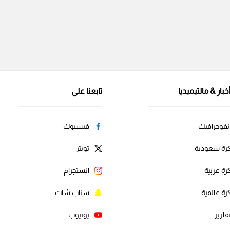
خبار & مالتيميديا
تابعنا على
نفوجرافيك
فيسبوك
رة سعودية
تويتر
رة عربية
انستجرام
رة عالمية
سناب شات
قارير
يوتيوب