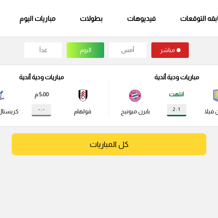
قه التوقعات
فيديوهات
بطولات
مباريات اليوم
مباشر
أمس
اليوم
غداً
مباريات ودية أندية
مباريات ودية أندية
انتهت
5:00 م
- : -
1 : 2
 فيلا
بايرن ميونيخ
فولهام
كريستال
كل المباريات