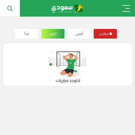
مباشر
أمس
اليوم
غداً