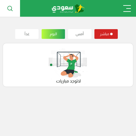
مباشر
أمس
اليوم
غداً