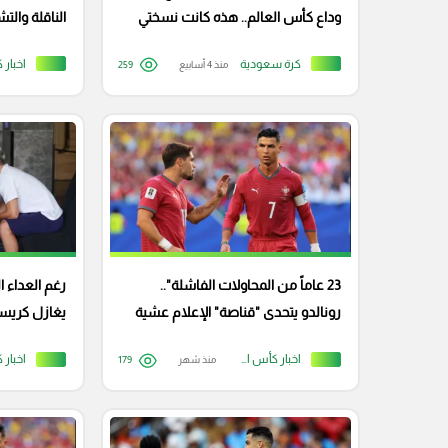
وداع كأس العالم.. هذه كانت نسختي
الناقلة وال
الأخيرة
العالم
كرة سعودية
منذ 4 أسابيع
259
23 عاماً من المحاولات الفاشلة"..
رغم العداء ا
رونالدو يتحدى "قناصة" الإعلام عشية
يغازل كريست
صدام إسبانيا
المونديال
اخبار كأس العالم
منذ شهر
179