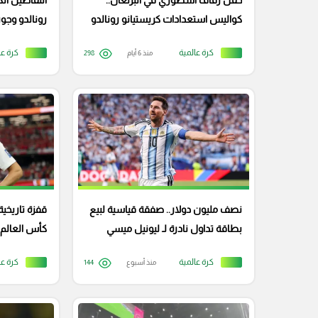
حفل زفاف أسطوري في البرتغال..
التفاصيل ال
كواليس استعدادات كريستيانو رونالدو
رونالدو وجور
وجورجينا
كرة عالمية
كرة عا
منذ 6 أيام
298
نصف مليون دولار.. صفقة قياسية لبيع
قفزة تاريخي
بطاقة تداول نادرة لـ ليونيل ميسي
عالميا؟
كرة عالمية
كرة عا
منذ أسبوع
144