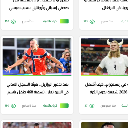
كاملة لحفل زفاف كريستيانو
صدق أو لا تصدق.. نزال ملاكمة بين
جينا في البرتغال
صحفي إسباني وأرجنتيني بسبب ميسي
ورونالدو
لمية
كرة عالمية
منذ أسبوع
323
منذ أسبوع
158
ة في إنستجرام.. كيف أشعل
بعد تدمير البرازيل.. هيئة السجل المدني
كأس العالم 2026 شعبية نجوم الكرة
في البيرو تعلن تسمية 468 طفل باسم
هالاند
لمية
كرة عالمية
منذ أسبوعين
137
منذ 3 أسابيع
150