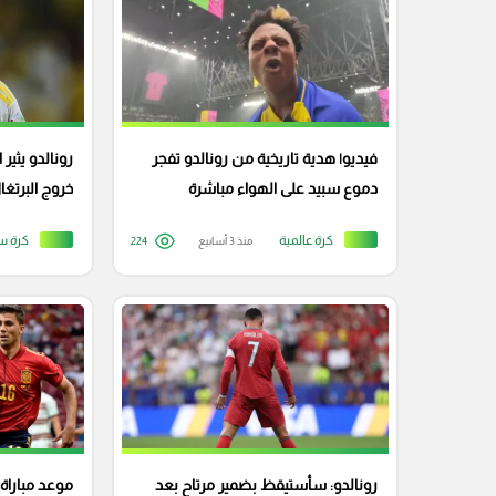
فيديو| هدية تاريخية من رونالدو تفجر
رونالدو يثير
دموع سبيد على الهواء مباشرة
خروج البرتغال
كرة عالمية
كرة س
منذ 3 أسابيع
224
رونالدو: سأستيقظ بضمير مرتاح بعد
موعد مباراة 