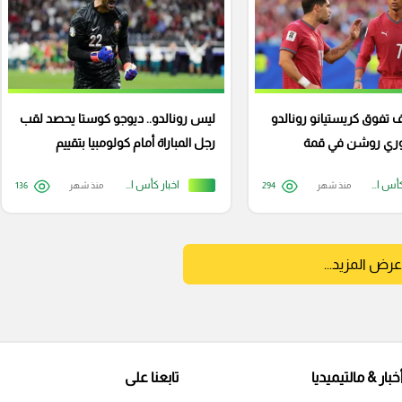
يف تفوق كريستيانو رونالدو
ليس رونالدو.. ديوجو كوستا يحصد لقب
دوري روشن في قمة
رجل المباراة أمام كولومبيا بتقييم
إعجازي
اخبار كأس العالم
اخبار كأس العالم
منذ شهر
294
منذ شهر
136
عرض المزيد...
خبار & مالتيميديا
تابعنا على