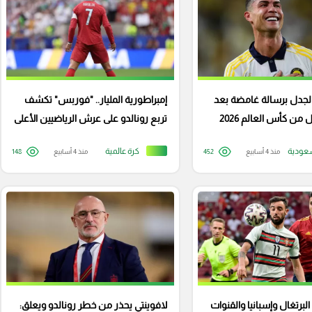
 الجدل برسالة غامضة بعد
إمبراطورية المليار.. "فوربس" تكشف
 من كأس العالم 2026
تربع رونالدو على عرش الرياضيين الأعلى
دخلا
عودية
كرة عالمية
منذ 4 أسابيع
452
منذ 4 أسابيع
148
البرتغال وإسبانيا والقنوات
لافوينتي يحذر من خطر رونالدو ويعلق: