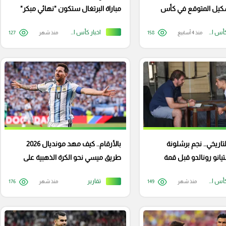
تشكيل المتوقع في كأس
مباراة البرتغال ستكون "نهائي مبكر"
اخبار كأس العالم
اخبار كأس العالم
منذ 4 أسابيع
158
منذ شهر
127
لتاريخي.. نجم برشلونة
بالأرقام.. كيف مهد مونديال 2026
يانو رونالدو قبل قمة
طريق ميسي نحو الكرة الذهبية على
حساب رونالدو؟
اخبار كأس العالم
تقارير
منذ شهر
149
منذ شهر
176