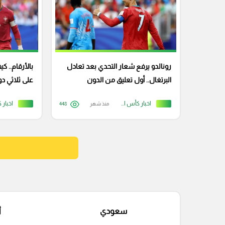
رونالدو يرفع شعار التحدي بعد تعادل
بالأرقام.. ك
البرتغال.. أول تعليق من الدون
على ثلاثي 
كولومبيا؟
اخبار كأس العالم
منذ شهر
448
سعودي
أ