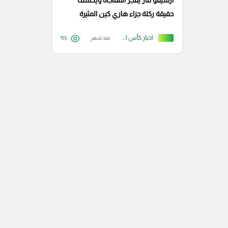
أرشيفو فار يفجر المفاجأة ويكشف
حقيقة ركلة جزاء هاري كين المثيرة
للجدل أمام الكون
اخبار كأس العالم
منذ شهر
155