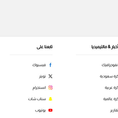
خبار & مالتيميديا
تابعنا على
نفوجرافيك
فيسبوك
رة سعودية
تويتر
رة عربية
انستجرام
رة عالمية
سناب شات
قارير
يوتيوب