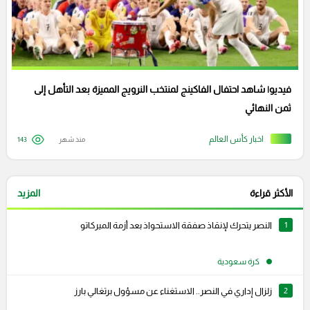
فيديو| شاهد احتفال الفاكينج لمنتخب النرويج المميزة بعد التأهل إلى
ثمن النهائي
اخبار كأس العالم
منذ شهر
143
الأكثر قراءة
المزيد
1
النصر يتحرك لإنقاذ صفقة الاستحواذ بعد أزمة الميركاتو
كرة سعودية
2
زلزال إداري في النصر.. الاستغناء عن مسؤول برتغالي بارز