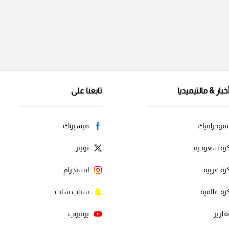
خبار & مالتيميديا
تابعنا على
نفوجرافيك
فيسبوك
رة سعودية
تويتر
رة عربية
انستجرام
رة عالمية
سناب شات
قارير
يوتيوب