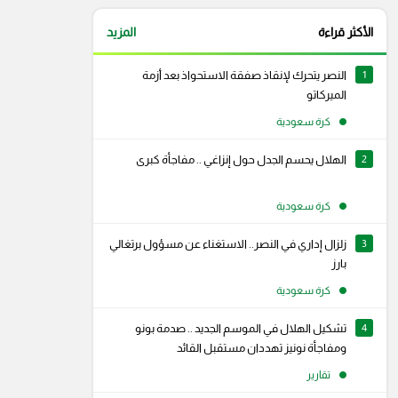
الأكثر قراءة
المزيد
1
النصر يتحرك لإنقاذ صفقة الاستحواذ بعد أزمة
الميركاتو
كرة سعودية
2
الهلال يحسم الجدل حول إنزاغي .. مفاجأة كبرى
كرة سعودية
3
زلزال إداري في النصر.. الاستغناء عن مسؤول برتغالي
بارز
كرة سعودية
4
تشكيل الهلال في الموسم الجديد .. صدمة بونو
ومفاجأة نونيز تهددان مستقبل القائد
تقارير