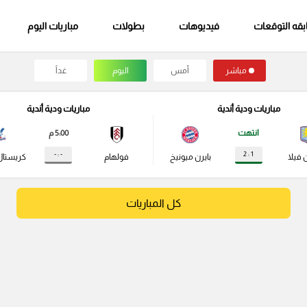
قه التوقعات
فيديوهات
بطولات
مباريات اليوم
مباشر
أمس
اليوم
غداً
مباريات ودية أندية
مباريات ودية أندية
انتهت
5:00 م
- : -
1 : 2
 فيلا
بايرن ميونيخ
فولهام
كريستال
كل المباريات