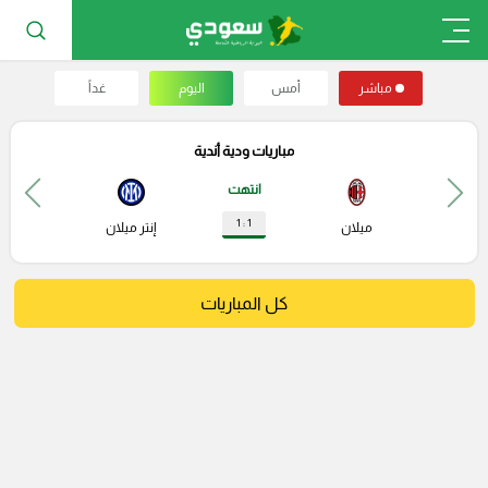
مباشر
أمس
اليوم
غداً
مباريات ودية أندية
انتهت
1 : 1
ميلان
إنتر ميلان
كل المباريات