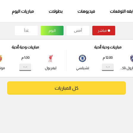
قه التوقعات
فيديوهات
بطولات
مباريات اليوم
مباشر
أمس
اليوم
غداً
مباريات ودية أندية
مباريات ودية أندية
12:00 م
1:30 م
- : -
- : -
جوهور دارول تاكزيم
تشيلسي
ليفربول
مونا
كل المباريات