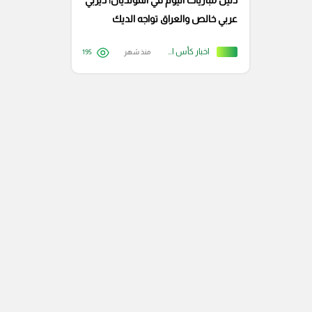
دليل مباريات اليوم في المونديال| ديربي
عربي خالص والعراق تواجه الديك
الفرنسي
اخبار كأس العالم
منذ شهر
195