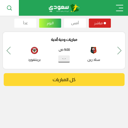
مباشر
أمس
اليوم
غداً
مباريات ودية أندية
9:00 ص
- : -
ستاد رين
برينتفورد
كل المباريات