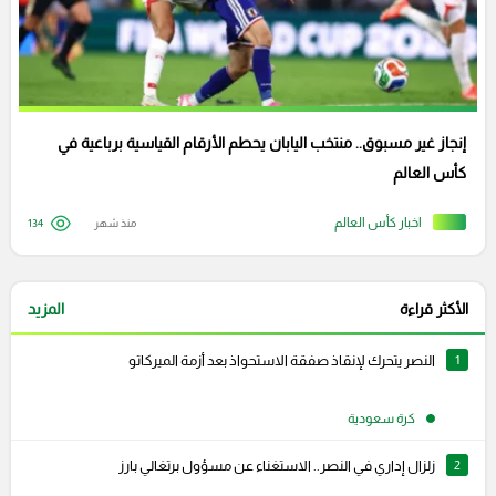
إنجاز غير مسبوق.. منتخب اليابان يحطم الأرقام القياسية برباعية في
كأس العالم
اخبار كأس العالم
منذ شهر
134
الأكثر قراءة
المزيد
1
النصر يتحرك لإنقاذ صفقة الاستحواذ بعد أزمة الميركاتو
كرة سعودية
2
زلزال إداري في النصر.. الاستغناء عن مسؤول برتغالي بارز