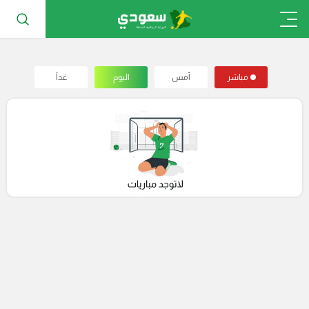
مباشر
أمس
اليوم
غداً