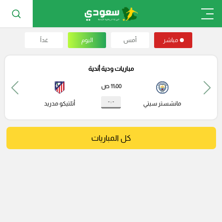
مباشر
أمس
اليوم
غداً
مباريات ودية أندية
11:00 ص
- : -
مانشستر سيتي
أتلتيكو مدريد
كل المباريات