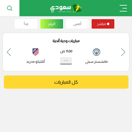
مباشر
أمس
اليوم
غداً
مباريات ودية أندية
11:00 ص
- : -
مانشستر سيتي
أتلتيكو مدريد
كل المباريات