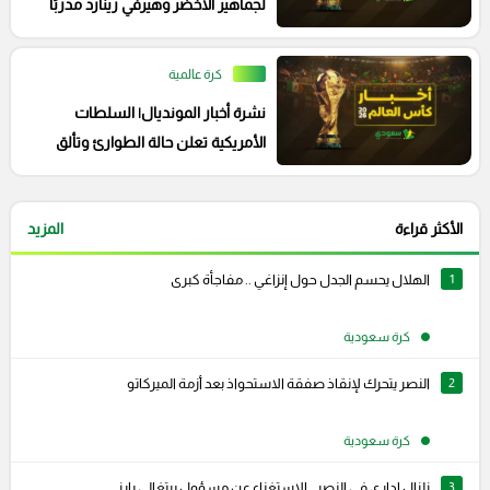
لجماهير الأخضر وهيرفي رينارد مدربًا
لتونس
كرة عالمية
نشرة أخبار المونديال| السلطات
الأمريكية تعلن حالة الطوارئ وتألق
عربي أمام الكبار
الأكثر قراءة
المزيد
1
الهلال يحسم الجدل حول إنزاغي .. مفاجأة كبرى
كرة سعودية
2
النصر يتحرك لإنقاذ صفقة الاستحواذ بعد أزمة الميركاتو
كرة سعودية
3
زلزال إداري في النصر.. الاستغناء عن مسؤول برتغالي بارز