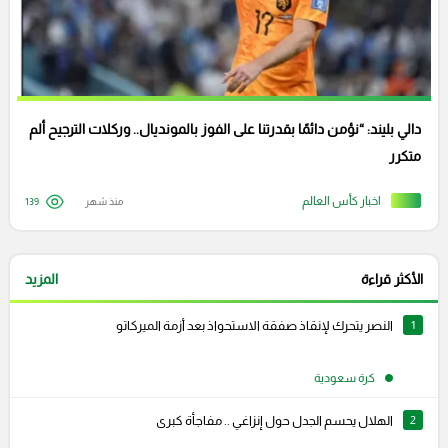
دالي بليند: “نؤمن دائمًا بقدرتنا على الفوز بالمونديال.. وركلات الترجيح ألم
متكرر
اخبار كأس العالم
منذ شهر
139
الأكثر قراءة
المزيد
1
النصر يتحرك لإنقاذ صفقة الاستحواذ بعد أزمة الميركاتو
كرة سعودية
2
الهلال يحسم الجدل حول إنزاغي .. مفاجأة كبرى