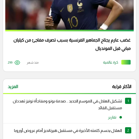
غضب عارم يجتاح الجماهير الفرنسية بسبب تصرف مفاجئ من كيليان
مبابي قبل المونديال
كرة عالمية
منذ شهر
299
الأكثر قراءة
المزيد
1
تشكيل الهلال في الموسم الجديد .. صدمة بونو ومفاجأة نونيز تهددان
مستقبل القائد
تقارير
2
الهلال يحسم كلمته الأخيرة في مستقبل هيرنانديز أمام عروض أوروبا