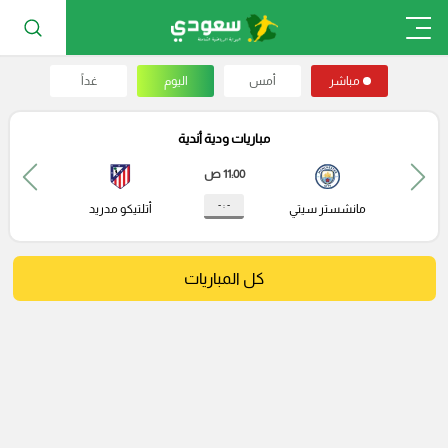
مباشر
أمس
اليوم
غداً
مباريات ودية أندية
11:00 ص
- : -
مانشستر سيتي
أتلتيكو مدريد
كل المباريات