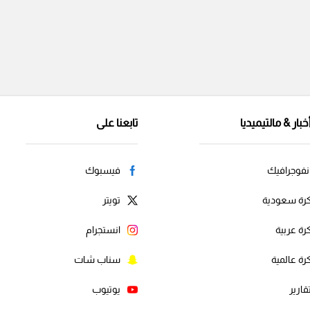
خبار & مالتيميديا
تابعنا على
نفوجرافيك
فيسبوك
رة سعودية
تويتر
رة عربية
انستجرام
رة عالمية
سناب شات
قارير
يوتيوب