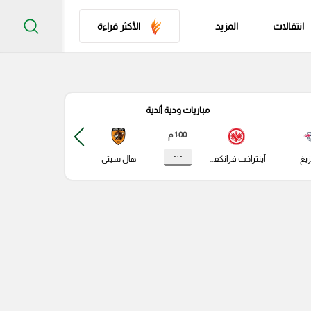
انتقالات
المزيد
الأكثر قراءة
مباريات ودية أندية
مباري
1:00 م
- : -
زيغ
آينتراخت فرانكفورت
هال سيتي
باير ليفركوزن