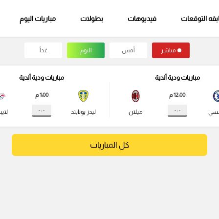
قه التوقعات
فيديوهات
بطولات
مباريات اليوم
مباشر
أمس
اليوم
غداً
مباريات ودية أندية
مباريات ودية أندية
12:00 م
1:00 م
- : -
- : -
لسي
ميلان
ليدز يونايتد
لايب
كل المباريات