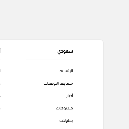
سعودي
أ
الرئيسية
ا
مسابقة التوقعات
ك
أخبار
ك
فيديوهات
ك
بطولات
ت