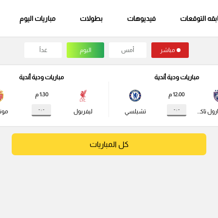
قه التوقعات
فيديوهات
بطولات
مباريات اليوم
مباشر
أمس
اليوم
غداً
مباريات ودية أندية
مباريات ودية أندية
12:00 م
1:30 م
- : -
- : -
جوهور دارول تاكزيم
تشيلسي
ليفربول
مونا
كل المباريات