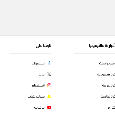
خبار & مالتيميديا
تابعنا على
نفوجرافيك
فيسبوك
رة سعودية
تويتر
رة عربية
انستجرام
رة عالمية
سناب شات
قارير
يوتيوب