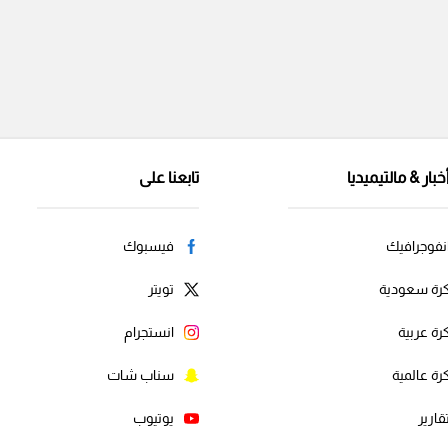
خبار & مالتيميديا
تابعنا على
نفوجرافيك
فيسبوك
رة سعودية
تويتر
رة عربية
انستجرام
رة عالمية
سناب شات
قارير
يوتيوب