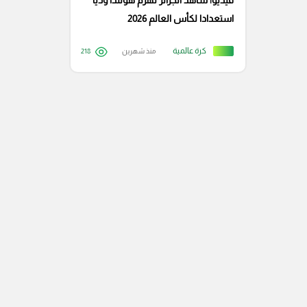
فيديو| شاهد الجزائر تهزم هولندا وديا
استعدادا لكأس العالم 2026
كرة عالمية
منذ شهرين
218