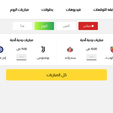
قه التوقعات
فيديوهات
بطولات
مباريات اليوم
مباشر
أمس
اليوم
غداً
مباريات ودية أندية
مباريات ودية أندية
10:00 ص
11:00 ص
- : -
- : -
راسينج كلوب دي لانس
سندرلاند
يوفنتوس
إنتر م
كل المباريات