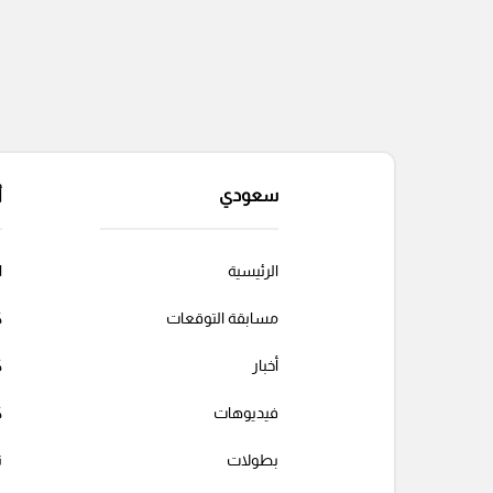
سعودي
أ
الرئيسية
ا
مسابقة التوقعات
ك
أخبار
ك
فيديوهات
ك
بطولات
ت