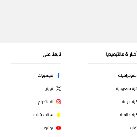
خبار & مالتيميديا
تابعنا على
نفوجرافيك
فيسبوك
رة سعودية
تويتر
رة عربية
انستجرام
رة عالمية
سناب شات
قارير
يوتيوب