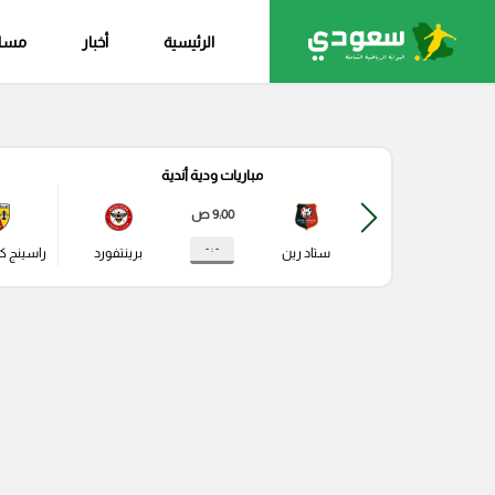
الرئيسية
أخبار
مساب
مباريات ودية أندية
9:00 ص
- : -
ستاد رين
برينتفورد