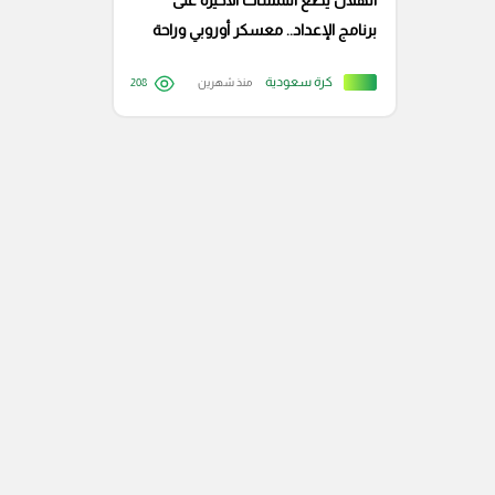
الهلال يضع اللمسات الأخيرة على
برنامج الإعداد.. معسكر أوروبي وراحة
طويلة للاعبين
كرة سعودية
منذ شهرين
208